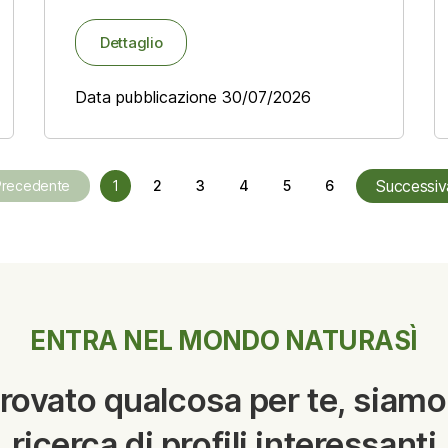
Dettaglio
Data pubblicazione 30/07/2026
Successiv
Precedente
1
2
3
4
5
6
ENTRA NEL MONDO NATURASÌ
trovato qualcosa per te, siamo
ricerca di profili interessanti