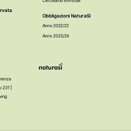
Cerchiamo immobili
ervata
Obbligazioni NaturaSì
Anno 2022/23
Anno 2023/24
erenza
o 231
|
wing