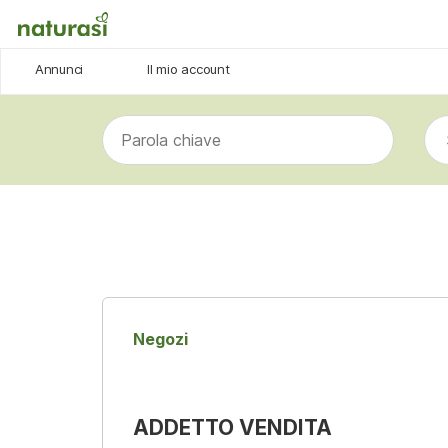
Annunci
Il mio account
Posizioni aperte
Candidatura spontanea
Negozi
ADDETTO VENDITA